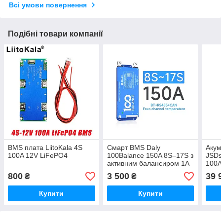
Всі умови повернення
Подібні товари компанії
BMS плата LiitoKala 4S
Смарт BMS Daly
Акум
100A 12V LiFePO4
100Balance 150A 8S–17S з
JSDs
активним балансиром 1А
100
та Wi-Fi
Powe
800
3 500
39 
₴
₴
Купити
Купити