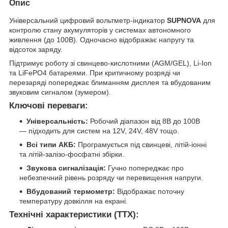
Опис
Універсальний цифровий вольтметр-індикатор
SUPNOVA
для
контролю стану акумуляторів у системах автономного
живлення (до 100В). Одночасно відображає напругу та
відсоток заряду.
Підтримує роботу зі свинцево-кислотними (AGM/GEL), Li-Ion
та LiFePO4 батареями. При критичному розряді чи
перезаряді попереджає блиманням дисплея та вбудованим
звуковим сигналом (зумером).
Ключові переваги:
Універсальність:
Робочий діапазон від 8В до 100В
— підходить для систем на 12V, 24V, 48V тощо.
Всі типи АКБ:
Програмується під свинцеві, літій-іонні
та літій-залізо-фосфатні збірки.
Звукова сигналізація:
Гучно попереджає про
небезпечний рівень розряду чи перевищення напруги.
Вбудований термометр:
Відображає поточну
температуру довкілля на екрані.
Технічні характеристики (ТТХ):