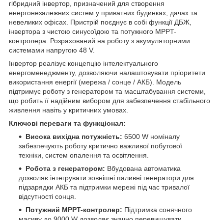
гібридний інвертор, призначений для створення
енергонезалежних систем у приватних будинках, дачах та
невеликих офісах. Пристрій поєднує в собі функції ДБЖ,
інвертора з чистою синусоїдою та потужного MPPT-
контролера. Розрахований на роботу з акумуляторними
системами напругою 48 V.
Інвертор реалізує концепцію інтелектуального
енергоменеджменту, дозволяючи налаштовувати пріоритети
використання енергії (мережа / сонце / АКБ). Модель
підтримує роботу з генератором та масштабування системи,
що робить її надійним вибором для забезпечення стабільного
живлення навіть у критичних умовах.
Ключові переваги та функціонал:
Висока вихідна потужність:
6500 W номіналу
забезпечують роботу критично важливої побутової
техніки, систем опалення та освітлення.
Робота з генератором:
Вбудована автоматика
дозволяє інтегрувати зовнішні паливні генератори для
підзарядки АКБ та підтримки мережі під час тривалої
відсутності сонця.
Потужний MPPT-контролер:
Підтримка сонячного
масиву до 9000 W дозволяє значно перевищувати