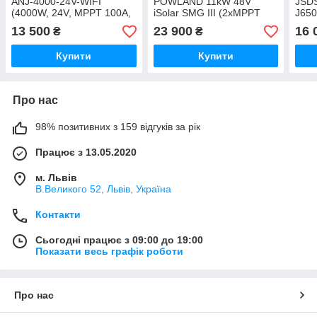
ANJ-4000-24V-WIFI
POWLAND 11kW 48V
JSD
(4000W, 24V, MPPT 100A,
iSolar SMG III (2хMPPT
J650
чиста синусоїда)
160A, паралель, WiFi)
WiFi
13 500
23 900
16 
₴
₴
Купити
Купити
Про нас
98% позитивних з 159 відгуків за рік
Працює з 13.05.2020
м. Львів
В.Великого 52, Львів, Україна
Контакти
Сьогодні працює з 09:00 до 19:00
Показати весь графік роботи
Про нас