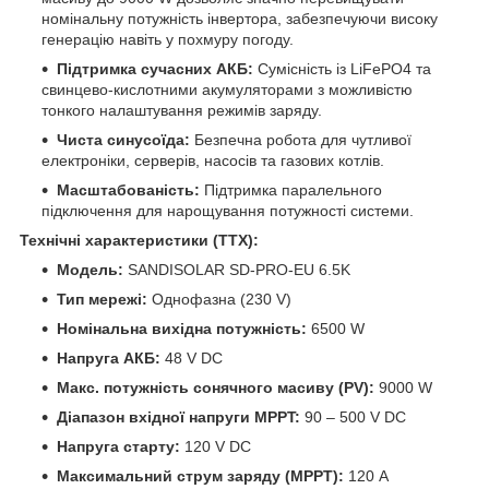
номінальну потужність інвертора, забезпечуючи високу
генерацію навіть у похмуру погоду.
Підтримка сучасних АКБ:
Сумісність із LiFePO4 та
свинцево-кислотними акумуляторами з можливістю
тонкого налаштування режимів заряду.
Чиста синусоїда:
Безпечна робота для чутливої
електроніки, серверів, насосів та газових котлів.
Масштабованість:
Підтримка паралельного
підключення для нарощування потужності системи.
Технічні характеристики (ТТХ):
Модель:
SANDISOLAR SD-PRO-EU 6.5K
Тип мережі:
Однофазна (230 V)
Номінальна вихідна потужність:
6500 W
Напруга АКБ:
48 V DC
Макс. потужність сонячного масиву (PV):
9000 W
Діапазон вхідної напруги MPPT:
90 – 500 V DC
Напруга старту:
120 V DC
Максимальний струм заряду (MPPT):
120 А