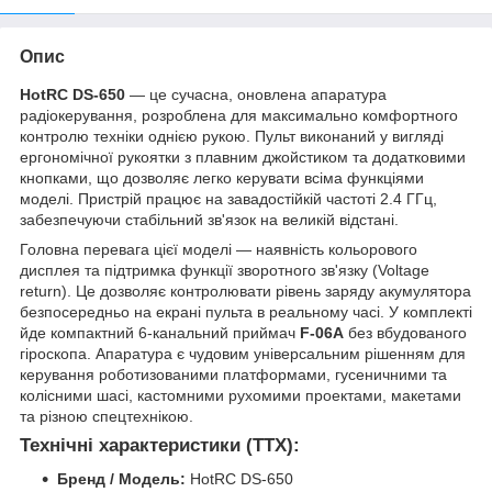
Опис
HotRC DS-650
— це сучасна, оновлена апаратура
радіокерування, розроблена для максимально комфортного
контролю техніки однією рукою. Пульт виконаний у вигляді
ергономічної рукоятки з плавним джойстиком та додатковими
кнопками, що дозволяє легко керувати всіма функціями
моделі. Пристрій працює на завадостійкій частоті 2.4 ГГц,
забезпечуючи стабільний зв'язок на великій відстані.
Головна перевага цієї моделі — наявність кольорового
дисплея та підтримка функції зворотного зв'язку (Voltage
return). Це дозволяє контролювати рівень заряду акумулятора
безпосередньо на екрані пульта в реальному часі. У комплекті
йде компактний 6-канальний приймач
F-06A
без вбудованого
гіроскопа. Апаратура є чудовим універсальним рішенням для
керування роботизованими платформами, гусеничними та
колісними шасі, кастомними рухомими проектами, макетами
та різною спецтехнікою.
Технічні характеристики (ТТХ):
Бренд / Модель:
HotRC DS-650