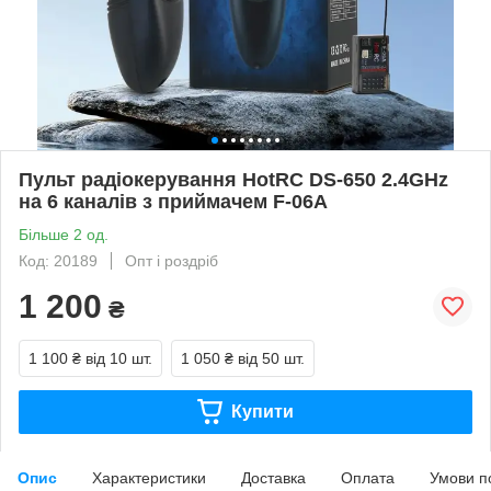
Пульт радіокерування HotRC DS-650 2.4GHz
на 6 каналів з приймачем F-06A
Більше 2 од.
Код: 20189
Опт і роздріб
1 200
₴
1 100 ₴
від 10 шт.
1 050 ₴
від 50 шт.
Купити
Опис
Характеристики
Доставка
Оплата
Умови п