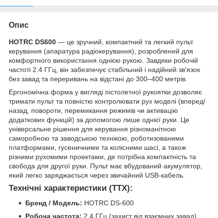
Опис
HOTRC DS600
— це зручний, компактний та легкий пульт
керування (апаратура радіокерування), розроблений для
комфортного використання однією рукою. Завдяки робочій
частоті 2.4 ГГц, він забезпечує стабільний і надійний зв'язок
без завад та переривань на відстані до 300–400 метрів.
Ергономічна форма у вигляді пістолетної рукоятки дозволяє
тримати пульт та повністю контролювати рух моделі (вперед/
назад, повороти, перемикання режимів чи активацію
додаткових функцій) за допомогою лише однієї руки. Це
універсальне рішення для керування різноманітною
саморобною та заводською технікою, роботизованими
платформами, гусеничними та колісними шасі, а також
різними рухомими проектами, де потрібна компактність та
свобода для другої руки. Пульт має вбудований акумулятор,
який легко заряджається через звичайний USB-кабель.
Технічні характеристики (ТТХ):
Бренд / Модель:
HOTRC DS-600
Робоча частота:
2.4 ГГц (захист від взаємних завад)