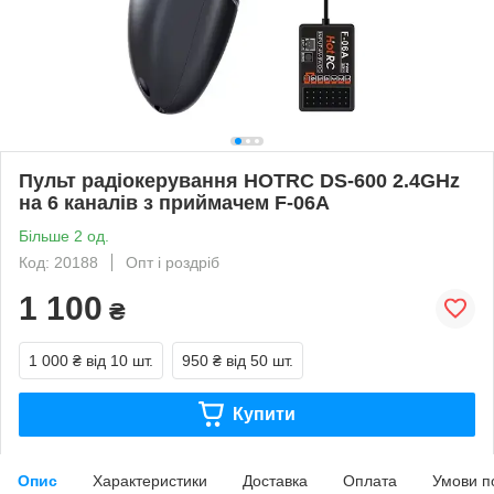
Пульт радіокерування HOTRC DS-600 2.4GHz
на 6 каналів з приймачем F-06A
Більше 2 од.
Код: 20188
Опт і роздріб
1 100
₴
1 000 ₴
від 10 шт.
950 ₴
від 50 шт.
Купити
Опис
Характеристики
Доставка
Оплата
Умови п