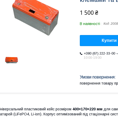
1 500 ₴
В наявності
Код:
2008
Купити
+380 (67) 222-33-00
10:00-19:00
повернення товару п
ніверсальний пластиковий кейс розміром
400×170×220 мм
для само
атарей (LiFePO4, Li-ion). Корпус оптимізований під стаціонарні си