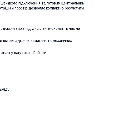
я швидкого підключення та готовим центральним
утрішній простір дозволяє компактно розмістити
водський виріз під дисплей економлять час на
 від випадкових замикань та механічних
значну вагу готової збірки.
заряду