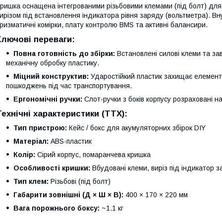
ришка оснащена інтегрованими різьбовими клемами (під болт) дл
ирізом під встановлення індикатора рівня заряду (вольтметра). Вн
ризматичні комірки, плату контролю BMS та активні балансири.
Ключові переваги:
Повна готовність до збірки:
Встановлені силові клеми та за
механічну обробку пластику.
Міцний конструктив:
Ударостійкий пластик захищає елементи
пошкоджень під час транспортування.
Ергономічні ручки:
Слот-ручки з боків корпусу розраховані на 
Технічні характеристики (ТТХ):
Тип пристрою:
Кейс / бокс для акумуляторних збірок DIY
Матеріал:
ABS-пластик
Колір:
Сірий корпус, помаранчева кришка
Особливості кришки:
Вбудовані клеми, виріз під індикатор 
Тип клем:
Різьбові (під болт)
Габарити зовнішні (Д × Ш × В):
400 × 170 × 220 мм
Вага порожнього боксу:
~1.1 кг