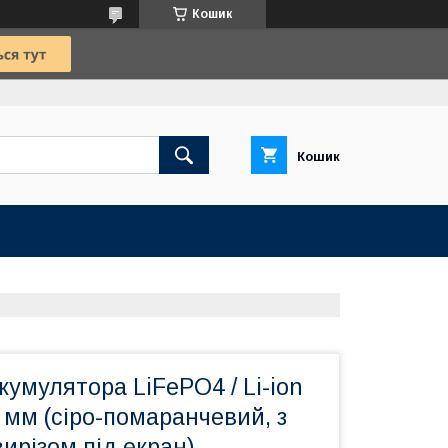
Кошик
Кошик
кумулятора LiFePO4 / Li-ion
мм (сіро-помаранчевий, з
ирізом під екран)