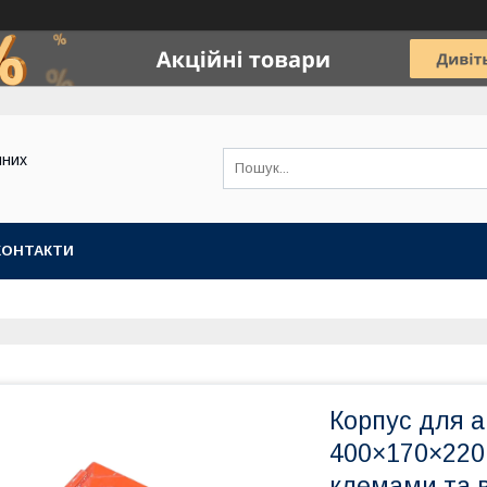
йних
КОНТАКТИ
Корпус для а
400×170×220 
клемами та в