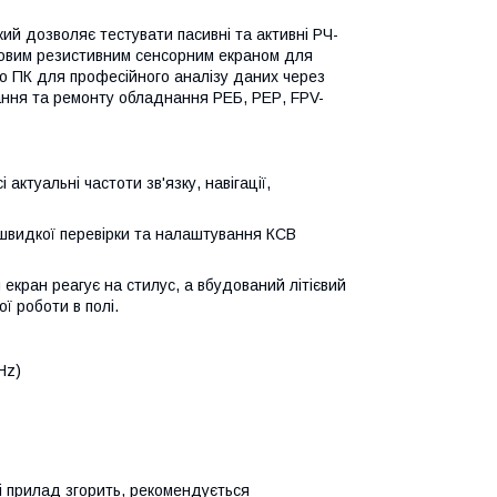
ий дозволяє тестувати пасивні та активні РЧ-
ровим резистивним сенсорним екраном для
до ПК для професійного аналізу даних через
ання та ремонту обладнання РЕБ, РЕР, FPV-
актуальні частоти зв'язку, навігації,
швидкої перевірки та налаштування КСВ
екран реагує на стилус, а вбудований літієвий
ї роботи в полі.
Hz)
 прилад згорить, рекомендується