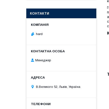
к
Г
п
КОНТАКТИ
а
с
с
hard
Менеджер
В.Великого 52, Львів, Україна