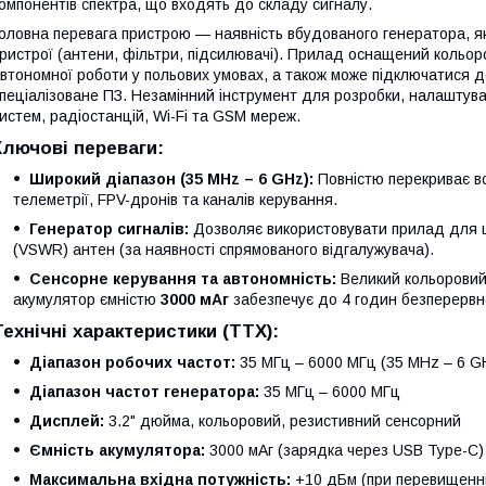
омпонентів спектра, що входять до складу сигналу.
оловна перевага пристрою — наявність вбудованого генератора, як
ристрої (антени, фільтри, підсилювачі). Прилад оснащений кольо
втономної роботи у польових умовах, а також може підключатися 
пеціалізоване ПЗ. Незамінний інструмент для розробки, налаштув
истем, радіостанцій, Wi-Fi та GSM мереж.
Ключові переваги:
Широкий діапазон (35 MHz – 6 GHz):
Повністю перекриває всі 
телеметрії, FPV-дронів та каналів керування.
Генератор сигналів:
Дозволяє використовувати прилад для 
(VSWR) антен (за наявності спрямованого відгалужувача).
Сенсорне керування та автономність:
Великий кольоровий 
акумулятор ємністю
3000 мАг
забезпечує до 4 годин безперервно
Технічні характеристики (ТТХ):
Діапазон робочих частот:
35 МГц – 6000 МГц (35 MHz – 6 G
Діапазон частот генератора:
35 МГц – 6000 МГц
Дисплей:
3.2" дюйма, кольоровий, резистивний сенсорний
Ємність акумулятора:
3000 мАг (зарядка через USB Type-C)
Максимальна вхідна потужність:
+10 дБм (при перевищенні