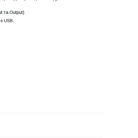
t та Output)
ез USB.