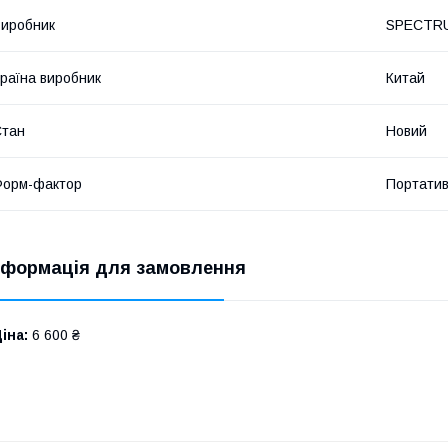
иробник
SPECTR
раїна виробник
Китай
Стан
Новий
Форм-фактор
Портати
нформація для замовлення
іна:
6 600 ₴