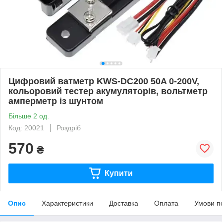
Цифровий ватметр KWS-DC200 50A 0-200V,
кольоровий тестер акумуляторів, вольтметр
амперметр із шунтом
Більше 2 од.
Код: 20021
Роздріб
570
₴
Купити
Опис
Характеристики
Доставка
Оплата
Умови п