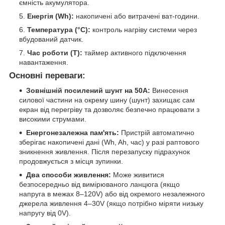
ємність акумулятора.
Енергія (Wh):
накопичені або витрачені ват-години.
Температура (°C):
контроль нагріву системи через
вбудований датчик.
Час роботи (T):
таймер активного підключення
навантаження.
Основні переваги:
Зовнішній посилений шунт на 50А:
Винесення
силової частини на окрему шину (шунт) захищає сам
екран від перегріву та дозволяє безпечно працювати з
високими струмами.
Енергонезалежна пам'ять:
Пристрій автоматично
зберігає накопичені дані (Wh, Ah, час) у разі раптового
зникнення живлення. Після перезапуску підрахунок
продовжується з місця зупинки.
Два способи живлення:
Може живитися
безпосередньо від вимірюваного ланцюга (якщо
напруга в межах 8–120V) або від окремого незалежного
джерела живлення 4–30V (якщо потрібно міряти низьку
напругу від 0V).