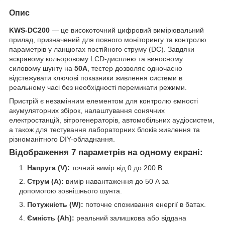
Опис
KWS-DC200
— це високоточний цифровий вимірювальний
прилад, призначений для повного моніторингу та контролю
параметрів у ланцюгах постійного струму (DC). Завдяки
яскравому кольоровому LCD-дисплею та виносному
силовому шунту на
50А
, тестер дозволяє одночасно
відстежувати ключові показники живлення системи в
реальному часі без необхідності перемикати режими.
Пристрій є незамінним елементом для контролю ємності
акумуляторних збірок, налаштування сонячних
електростанцій, вітрогенераторів, автомобільних аудіосистем,
а також для тестування лабораторних блоків живлення та
різноманітного DIY-обладнання.
Відображення 7 параметрів на одному екрані:
Напруга (V):
точний вимір від 0 до 200 В.
Струм (A):
вимір навантаження до 50 А за
допомогою зовнішнього шунта.
Потужність (W):
поточне споживання енергії в батах.
Ємність (Ah):
реальний залишкова або віддана