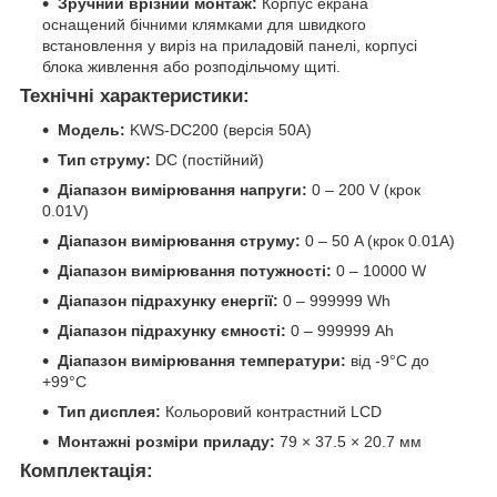
Зручний врізний монтаж:
Корпус екрана
оснащений бічними клямками для швидкого
встановлення у виріз на приладовій панелі, корпусі
блока живлення або розподільчому щиті.
Технічні характеристики:
Модель:
KWS-DC200 (версія 50А)
Тип струму:
DC (постійний)
Діапазон вимірювання напруги:
0 – 200 V (крок
0.01V)
Діапазон вимірювання струму:
0 – 50 A (крок 0.01A)
Діапазон вимірювання потужності:
0 – 10000 W
Діапазон підрахунку енергії:
0 – 999999 Wh
Діапазон підрахунку ємності:
0 – 999999 Ah
Діапазон вимірювання температури:
від -9°C до
+99°C
Тип дисплея:
Кольоровий контрастний LCD
Монтажні розміри приладу:
79 × 37.5 × 20.7 мм
Комплектація: