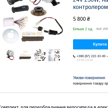
контролером
5 800 ₴
Більше 2 од.
Код:
200
Купити
+380 (67) 222-33-00
10:00-19:00
повернення товару п
Комплект для переобладнання велосипеда в еле