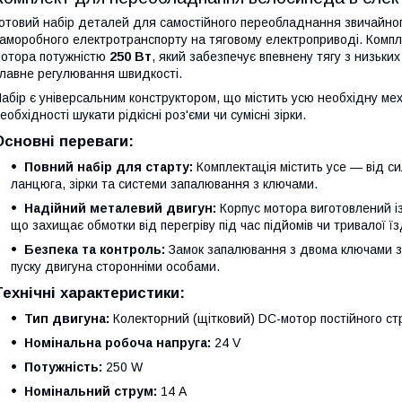
отовий набір деталей для самостійного переобладнання звичайног
аморобного електротранспорту на тяговому електроприводі. Компл
отора потужністю
250 Вт
, який забезпечує впевнену тягу з низьки
лавне регулювання швидкості.
абір є універсальним конструктором, що містить усю необхідну ме
еобхідності шукати рідкісні роз'єми чи сумісні зірки.
Основні переваги:
Повний набір для старту:
Комплектація містить усе — від с
ланцюга, зірки та системи запалювання з ключами.
Надійний металевий двигун:
Корпус мотора виготовлений і
що захищає обмотки від перегріву під час підйомів чи тривалої їз
Безпека та контроль:
Замок запалювання з двома ключами за
пуску двигуна сторонніми особами.
Технічні характеристики:
Тип двигуна:
Колекторний (щітковий) DC-мотор постійного ст
Номінальна робоча напруга:
24 V
Потужність:
250 W
Номінальний струм:
14 A