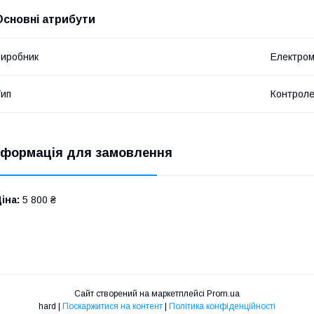
Основні атрибути
иробник
Електро
ип
Контрол
нформація для замовлення
іна:
5 800 ₴
Сайт створений на маркетплейсі
Prom.ua
hard |
Поскаржитися на контент
|
Політика конфіденційності