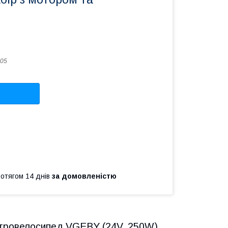
05
ротягом 14 днів
за домовленістю
ктровелосипед VGEBY (24V, 250W)