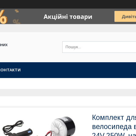
йних
КОНТАКТИ
Комплект дл
велосипеда 
24V 250W, на