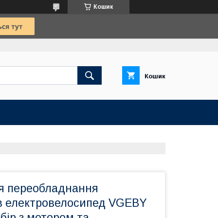
Кошик
Кошик
я переобладнання
в електровелосипед VGEBY
бір з мотором та