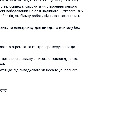
о велосипеда, самоката чи створення легкого
ект побудований на базі надійного щіткового DC-
х обертів, стабільну роботу під навантаженням та
ханіку та електроніку для швидкого монтажу без
илового агрегата та контролера керування до
з металевого сплаву з високою тепловіддачею,
ди.
хищає від випадкового чи несанкціонованого
руму