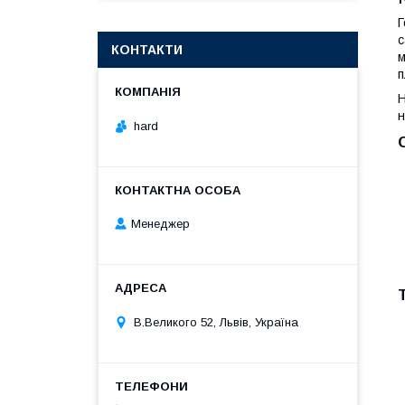
Г
с
КОНТАКТИ
м
п
Н
н
hard
Менеджер
В.Великого 52, Львів, Україна