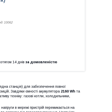
од:
10062
ротягом 14 днів
за домовленістю
ядна станція) для забезпечення повної
озицій. Завдяки ємності акумулятора
2160 Wh
та
гливу техніку: газові котли, холодильники,
напруги в мережі пристрій перемикається на