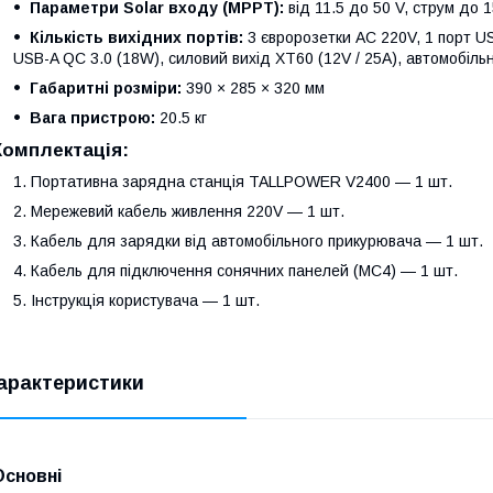
Параметри Solar входу (МРРТ):
від 11.5 до 50 V, струм до 1
Кількість вихідних портів:
3 євророзетки AC 220V, 1 порт U
USB-A QC 3.0 (18W), силовий вихід XT60 (12V / 25A), автомобіл
Габаритні розміри:
390 × 285 × 320 мм
Вага пристрою:
20.5 кг
Комплектація:
Портативна зарядна станція TALLPOWER V2400 — 1 шт.
Мережевий кабель живлення 220V — 1 шт.
Кабель для зарядки від автомобільного прикурювача — 1 шт.
Кабель для підключення сонячних панелей (MC4) — 1 шт.
Інструкція користувача — 1 шт.
арактеристики
Основні