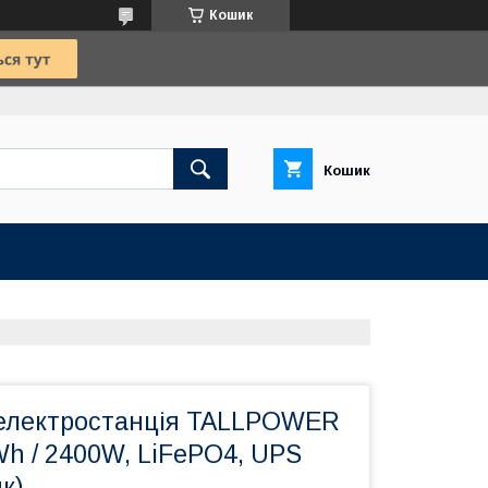
Кошик
Кошик
електростанція TALLPOWER
h / 2400W, LiFePO4, UPS
к)