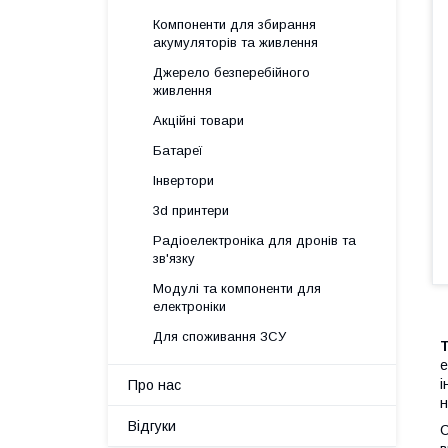
Компоненти для збирання
акумуляторів та живлення
Джерело безперебійного
живлення
Акційні товари
Батареї
Інвертори
3d принтери
Радіоелектроніка для дронів та
зв'язку
Модулі та компоненти для
електроніки
Для споживання ЗСУ
е
і
Про нас
н
Відгуки
С