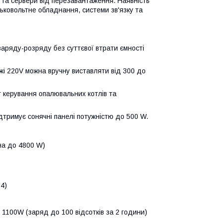
 та сервери від перезавантаження. Наявність
ьковольтне обладнання, системи зв'язку та
заряду-розряду без суттєвої втрати ємності
і 220V можна вручну виставляти від 300 до
т керування опалювальних котлів та
римує сонячні панелі потужністю до 500 W.
на до 4800 W)
4)
1100W (заряд до 100 відсотків за 2 години)