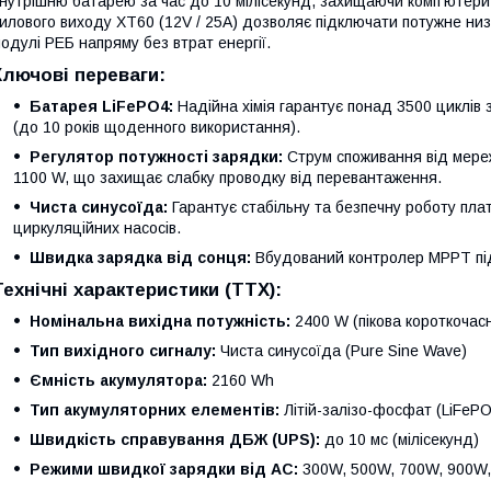
нутрішню батарею за час до 10 мілісекунд, захищаючи комп'ютери
илового виходу XT60 (12V / 25A) дозволяє підключати потужне низ
одулі РЕБ напряму без втрат енергії.
Ключові переваги:
Батарея LiFePO4:
Надійна хімія гарантує понад 3500 циклів 
(до 10 років щоденного використання).
Регулятор потужності зарядки:
Струм споживання від мереж
1100 W, що захищає слабку проводку від перевантаження.
Чиста синусоїда:
Гарантує стабільну та безпечну роботу пла
циркуляційних насосів.
Швидка зарядка від сонця:
Вбудований контролер MPPT підт
Технічні характеристики (ТТХ):
Номінальна вихідна потужність:
2400 W (пікова короткочас
Тип вихідного сигналу:
Чиста синусоїда (Pure Sine Wave)
Ємність акумулятора:
2160 Wh
Тип акумуляторних елементів:
Літій-залізо-фосфат (LiFePO
Швидкість справування ДБЖ (UPS):
до 10 мс (мілісекунд)
Режими швидкої зарядки від AC:
300W, 500W, 700W, 900W, 