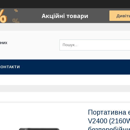
йних
КОНТАКТИ
Портативна 
V2400 (2160W
безперебійни