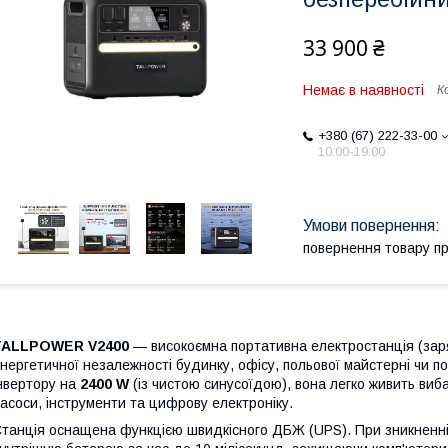
33 900 ₴
Немає в наявності
К
+380 (67) 222-33-00
10:00-19:00
повернення товару п
TALLPOWER V2400
— високоємна портативна електростанція (зар
нергетичної незалежності будинку, офісу, польової майстерні чи п
нвертору на
2400 W
(із чистою синусоїдою), вона легко живить виба
асоси, інструменти та цифрову електроніку.
танція оснащена функцією швидкісного ДБЖ (UPS). При зникненні 